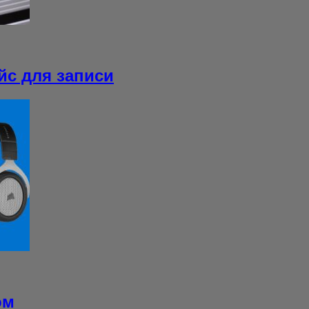
йс для записи
ом