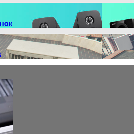
онок
s