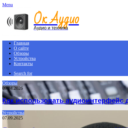
Menu
Ок Аудио
Аудио и техника
Главная
О сайте
Обзоры
Устройства
Контакты
Search for
Обзоры
09.04.2026
Как использовать аудиоинтерфейс 
Устройства
07.09.2025