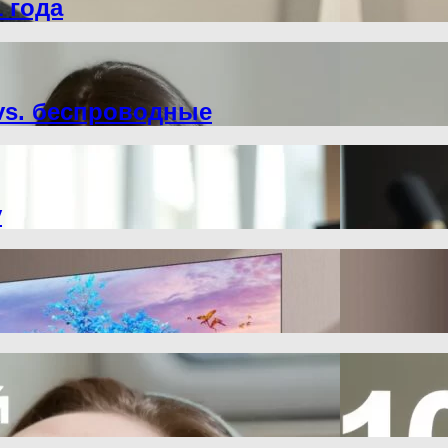
 года
vs. беспроводные
y