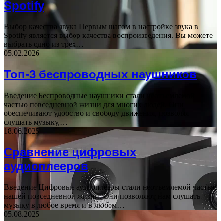
Spotify
Выбор качества звука Первым шагом в настройке звука в
Spotify является выбор качества воспроизведения. Вы можете
выбрать одно из трех…
05.02.2026
Топ-3 беспроводных наушников
Введение Беспроводные наушники стали неотъемлемой
частью повседневной жизни для многих людей. Они
обеспечивают удобство и свободу движения, позволяя
слушать музыку,…
18.06.2025
Сравнение цифровых
аудиоплееров
Введение Цифровые аудиоплееры стали неотъемлемой частью
нашей повседневной жизни. Они позволяют нам слушать
музыку в любое время и в любом…
05.08.2025