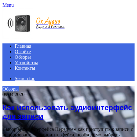
Menu
Ок Аудио
Аудио и техника
Главная
О сайте
Обзоры
Устройства
Контакты
Search for
Обзоры
09.04.2026
Как использовать аудиоинтерфейс
для записи
Выбор аудиоинтерфейса Перед тем как приступить к записи с
использованием аудиоинтерфейса, необходимо выбрать