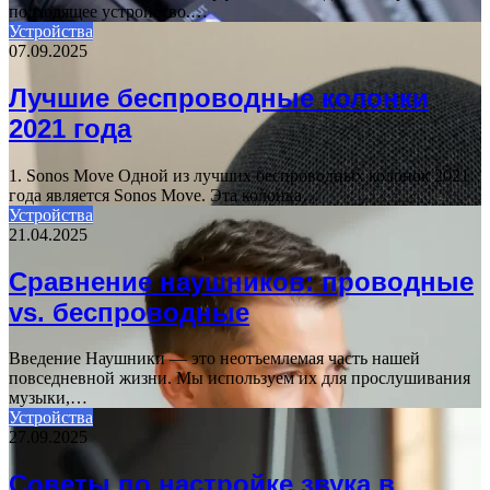
подходящее устройство.…
Устройства
07.09.2025
Лучшие беспроводные колонки
2021 года
1. Sonos Move Одной из лучших беспроводных колонок 2021
года является Sonos Move. Эта колонка…
Устройства
21.04.2025
Сравнение наушников: проводные
vs. беспроводные
Введение Наушники — это неотъемлемая часть нашей
повседневной жизни. Мы используем их для прослушивания
музыки,…
Устройства
27.09.2025
Советы по настройке звука в