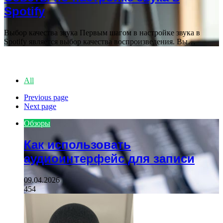
Spotify
Выбор качества звука Первым шагом в настройке звука в
Spotify является выбор качества воспроизведения. Вы…
ПОПУЛЯРНЫЕ СТАТЬИ
All
Previous page
Next page
Обзоры
Как использовать
аудиоинтерфейс для записи
09.04.2026
454