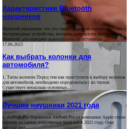
Характеристики Bluetooth
наушников
Bluetooth наушники: что это такое? Bluetooth наушники – это
беспроводные устройства, которые используют технологию
Bluetooth для передачи аудиосигнала от источника…
17.06.2025
Как выбрать колонки для
автомобиля?
1. Типы колонок Перед тем как приступить к выбору колонок
для автомобиля, необходимо определиться с их типом.
Существует несколько основных…
09.09.2025
Лучшие наушники 2021 года
1. AirPods Pro Наушники AirPods Pro от компании Apple стали
одними из самых популярных моделей в 2021 году. Они
предлагают…