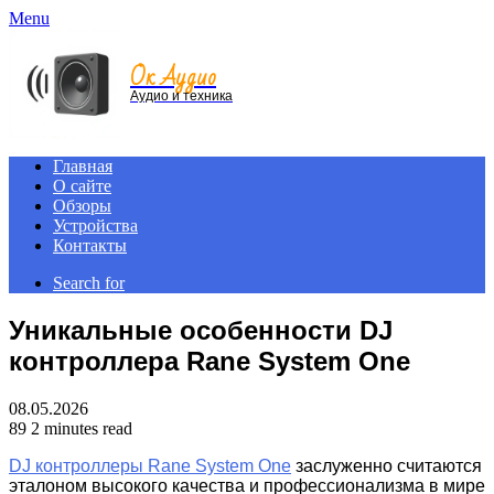
Menu
Ок Аудио
Аудио и техника
Главная
О сайте
Обзоры
Устройства
Контакты
Search for
Уникальные особенности DJ
контроллера Rane System One
08.05.2026
89
2 minutes read
DJ контроллеры Rane System One
заслуженно считаются
эталоном высокого качества и профессионализма в мире