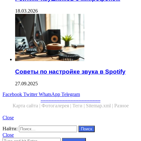
18.03.2026
Советы по настройке звука в Spotify
27.09.2025
Facebook
Twitter
WhatsApp
Telegram
--------------------------------------
Карта сайта |
Фотогалерея |
Теги |
Sitemap.xml |
Разное
Close
Найти:
Close